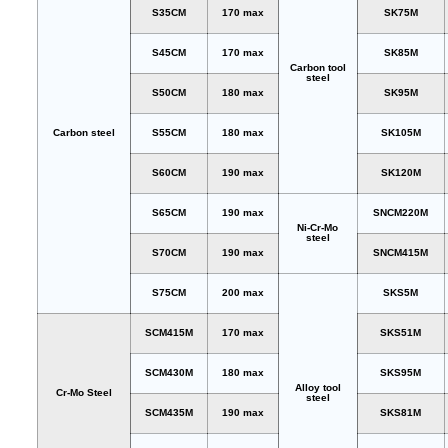
S35CM
170 max
SK75M
S45CM
170 max
SK85M
Carbon tool
steel
S50CM
180 max
SK95M
Carbon steel
S55CM
180 max
SK105M
S60CM
190 max
SK120M
S65CM
190 max
SNCM220M
Ni-Cr-Mo
steel
S70CM
190 max
SNCM415M
S75CM
200 max
SKS5M
SCM415M
170 max
SKS51M
SCM430M
180 max
SKS95M
Alloy tool
Cr-Mo Steel
steel
SCM435M
190 max
SKS81M