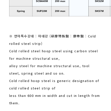
SCM440M
200 max
SKS2M
Spring
SUP10M
200 max
SKS7M
※ 연마특수강대 : 마대강 (硏摩特殊鋼 : 摩帶鋼 : Cold
rolled steel strip)
Cold rolled steel hoop steel using carbon steel
for machine structural use,
alloy steel for machine structural use, tool
steel, spring steel and so on.
Cold rolled hoop steel is generic designation of
cold rolled steel strip of
less than 600 mm in width and cut in length from
them.