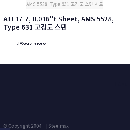
AMS 5528, Type 631 고강도 스텐 시트
ATI 17-7, 0.016″t Sheet, AMS 5528,
Type 631 고강도 스텐
Read more
HOME
© Copyright 2004 - | Steelmax