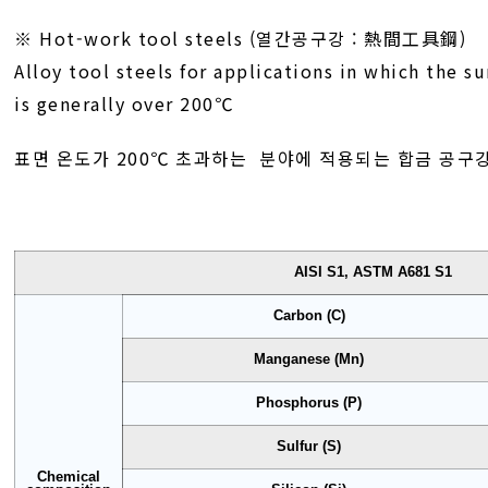
※ Hot-work tool steels (열간공구강 : 熱間工具鋼)
Alloy tool steels for applications in which the 
is generally over 200℃
표면 온도가 200℃ 초과하는 분야에 적용되는 합금 공구강
AISI S1, ASTM A681 S1
Carbon (C)
Manganese (Mn)
Phosphorus (P)
Sulfur (S)
Chemical