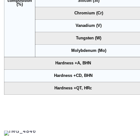
composition
Silicon (Si)
(%)
Chromium (Cr)
Vanadium (V)
Tungsten (W)
Molybdenum (Mo)
Hardness +A, BHN
Hardness +CD, BHN
Hardness +QT, HRc