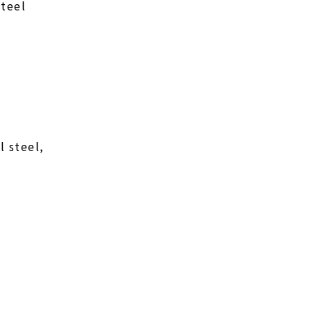
Steel
l steel,