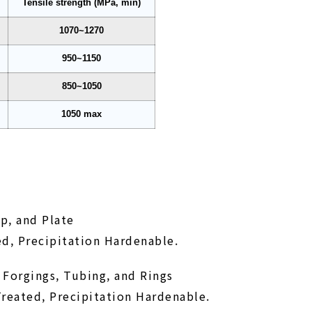
Tensile strength (MPa, min)
1070~1270
950~1150
850~1050
1050 max
ip, and Plate
ed, Precipitation Hardenable.
, Forgings, Tubing, and Rings
Treated, Precipitation Hardenable.