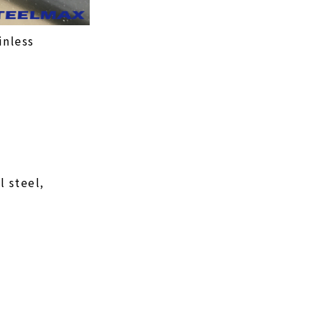
inless
l steel,