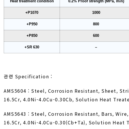
Heat treatment condition
0.2% Proof strength (MPa, min)
+P1070
1000
+P950
800
+P850
600
+SR 630
–
관련 Specification :
AMS5604 : Steel, Corrosion Resistant, Sheet, Str
16.5Cr, 4.0Ni-4.0Cu-0.30Cb, Solution Heat Treat
AMS5643 : Steel, Corrosion Resistant, Bars, Wire
16.5Cr, 4.0Ni-4.0Cu-0.30(Cb+Ta), Solution Heat 