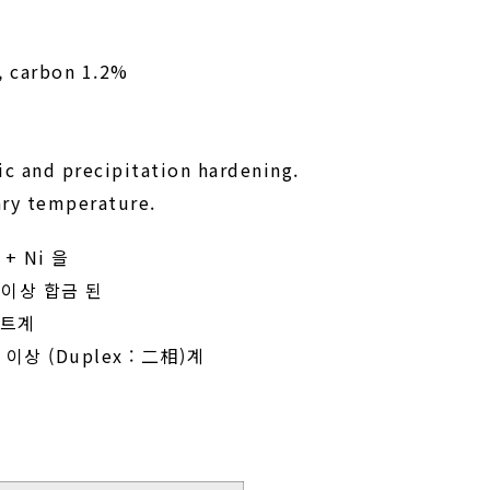
, carbon 1.2%
itic and precipitation hardening.
nary temperature.
+ Ni 을
 이상 합금 된
이트계
 (Duplex : 二相)계