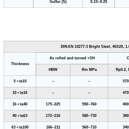
Sulfur (S)
0.15~0.25
DIN-EN 10277-3 Bright Steel, 46S20, 1
As rolled and turned +SH
C
Thickness
HBW
Rm MPa
Rp0.2,
5＜t≤10
–
–
570
10＜t≤16
–
–
470
16＜t≤40
175~225
590~760
400
40＜t≤63
172~216
580~730
380
63＜t≤100
166~211
560~710
340