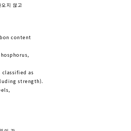
아오지 않고
rbon content
phosphorus,
classified as
luding strength).
els,
범위의 강