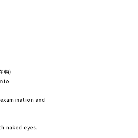
介在物)
into
 examination and
th naked eyes.