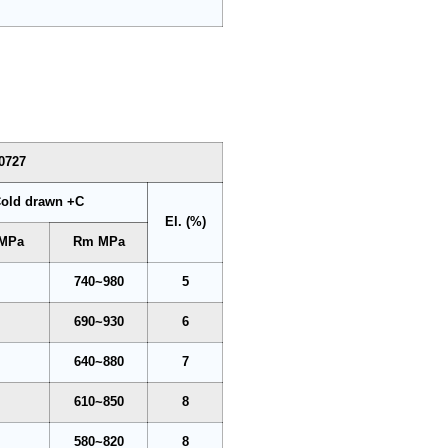
.0727
old drawn +C
El. (%)
 MPa
Rm MPa
740~980
5
690~930
6
640~880
7
610~850
8
580~820
8