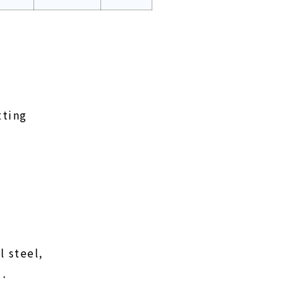
tting
l steel,
 .