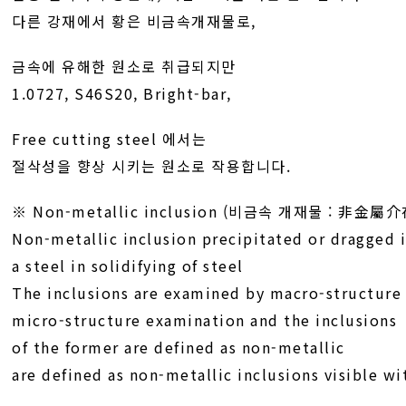
다른 강재에서 황은 비금속개재물로,
금속에 유해한 원소로 취급되지만
1.0727, S46S20, Bright-bar,
Free cutting steel 에서는
절삭성을 향상 시키는 원소로 작용합니다.
※ Non-metallic inclusion (비금속 개재물 : 非金屬
Non-metallic inclusion precipitated or dragged 
a steel in solidifying of steel
The inclusions are examined by macro-structure
micro-structure examination and the inclusions
of the former are defined as non-metallic
are defined as non-metallic inclusions visible wi