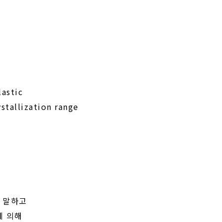
lastic
stallization range
이
 말하고
에 의해