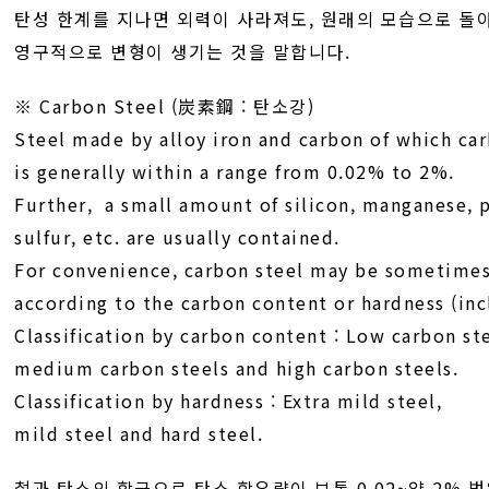
탄성 한계를 지나면 외력이 사라져도, 원래의 모습으로 돌
영구적으로 변형이 생기는 것을 말합니다.
※ Carbon Steel (炭素鋼 : 탄소강)
Steel made by alloy iron and carbon of which ca
is generally within a range from 0.02% to 2%.
Further, a small amount of silicon, manganese, 
sulfur, etc. are usually contained.
For convenience, carbon steel may be sometimes 
according to the carbon content or hardness (inc
Classification by carbon content : Low carbon ste
medium carbon steels and high carbon steels.
Classification by hardness : Extra mild steel,
mild steel and hard steel.
철과 탄소의 합금으로 탄소 함유량이 보통 0.02~약 2% 