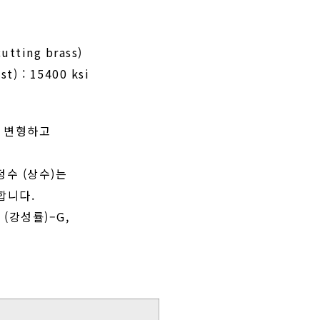
utting brass)
t) : 15400 ksi
로 변형하고
정수 (상수)는
합니다.
(강성률)–G,