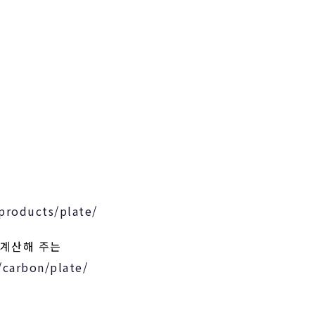
/products/plate/
 계산해 주는
/carbon/plate/