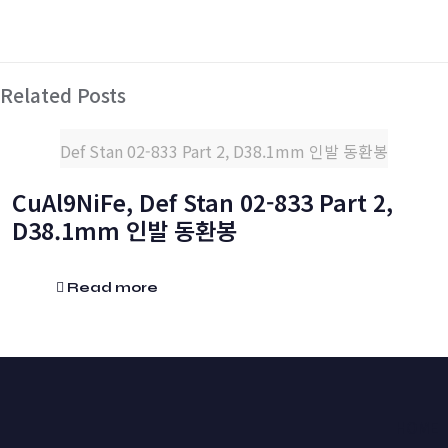
Related Posts
Def Stan 02-833 Part 2, D38.1mm 인발 동환봉
CuAl9NiFe, Def Stan 02-833 Part 2,
D38.1mm 인발 동환봉
Read more
HOME