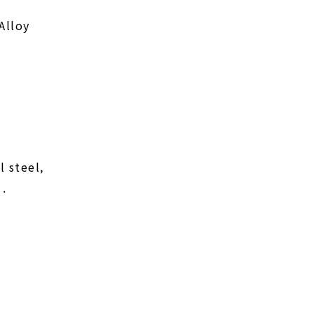
Alloy
l steel,
 .