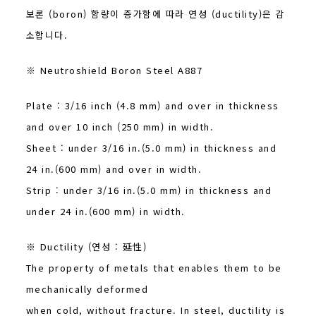
보론 (boron) 함량이 증가함에 따라 연성 (ductility)은 감
소합니다.
※ Neutroshield Boron Steel A887
Plate : 3/16 inch (4.8 mm) and over in thickness
and over 10 inch (250 mm) in width.
Sheet : under 3/16 in.(5.0 mm) in thickness and
24 in.(600 mm) and over in width.
Strip : under 3/16 in.(5.0 mm) in thickness and
under 24 in.(600 mm) in width.
※ Ductility (연성 : 延性)
The property of metals that enables them to be
mechanically deformed
when cold, without fracture. In steel, ductility is