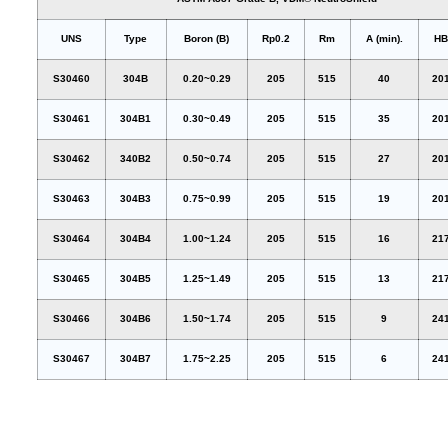
UNS
Type
Boron (B)
Rp0.2
Rm
A (min).
H
S30460
304B
0.20~0.29
205
515
40
20
S30461
304B1
0.30~0.49
205
515
35
20
S30462
340B2
0.50~0.74
205
515
27
20
S30463
304B3
0.75~0.99
205
515
19
20
S30464
304B4
1.00~1.24
205
515
16
21
S30465
304B5
1.25~1.49
205
515
13
21
S30466
304B6
1.50~1.74
205
515
9
24
S30467
304B7
1.75~2.25
205
515
6
24