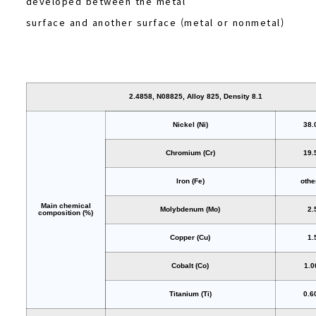
developed between the metal
surface and another surface (metal or nonmetal)
2.4858, N08825, Alloy 825, Density 8.1
Nickel (Ni)
38.
Chromium (Cr)
19.
Iron (Fe)
othe
Main chemical
Molybdenum (Mo)
2.
composition (%)
Copper (Cu)
1.
Cobalt (Co)
1.
Titanium (Ti)
0.6