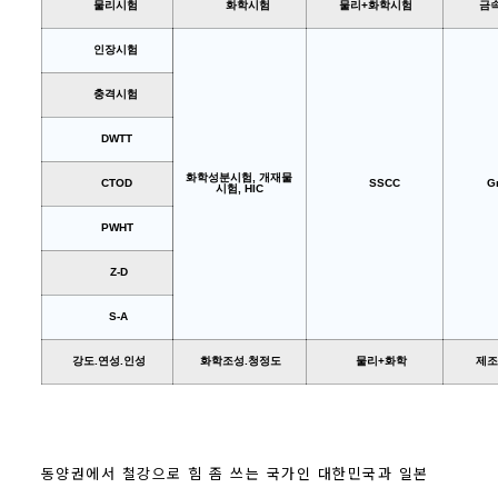
물리시험
화학시험
물리+화학시험
금속
인장시험
충격시험
DWTT
화학성분시험, 개재물
CTOD
SSCC
Gra
시험, HIC
PWHT
Z-D
S-A
강도.연성.인성
화학조성.청정도
물리+화학
제조
동양권에서 철강으로 힘 좀 쓰는 국가인 대한민국과 일본