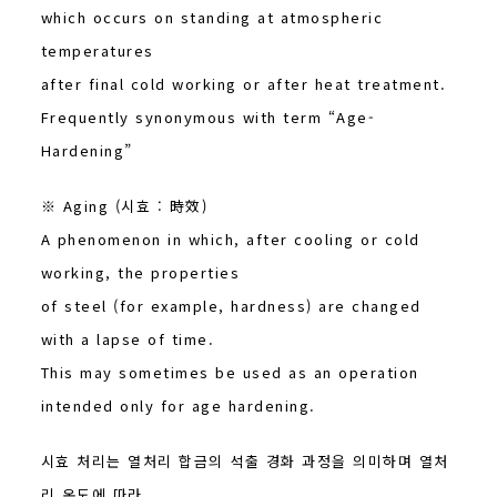
which occurs on standing at atmospheric
temperatures
after final cold working or after heat treatment.
Frequently synonymous with term “Age-
Hardening”
※ Aging (시효 : 時效)
A phenomenon in which, after cooling or cold
working, the properties
of steel (for example, hardness) are changed
with a lapse of time.
This may sometimes be used as an operation
intended only for age hardening.
시효 처리는 열처리 합금의 석출 경화 과정을 의미하며 열처
리 온도에 따라