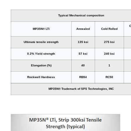
Typical Mechanical composition
C
MP35N® LTi
Annealed
Cold Rolled
Ultimate tensile strength
135 ksi
275 ksi
0.2% Yield strength
57 ksi
240 ksi
Elongation (%)
40
1
Rockwell Hardness
RB94
RC50
MP35N® Trademark of SPS Technologies, INC