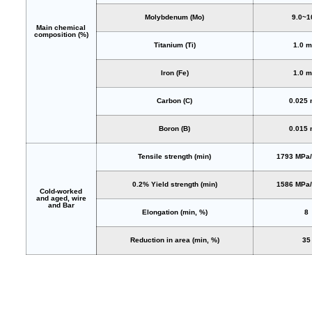
Molybdenum (Mo)
9.0~1
Main chemical
composition (%)
Titanium (Ti)
1.0 
Iron (Fe)
1.0 
Carbon (C)
0.025
Boron (B)
0.015
Tensile strength (min)
1793 MPa/
0.2% Yield strength (min)
1586 MPa/
Cold-worked
and aged, wire
and Bar
Elongation (min, %)
8
Reduction in area (min, %)
35