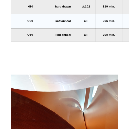
H80
hard drawn
d≤102
310 min.
O60
soft anneal
all
205 min.
O50
light anneal
all
205 min.