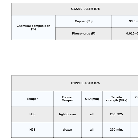
C12200, ASTM B75
Copper (Cu)
99.9 
Chemical composition
(%)
Phosphorus (P)
0.015~0
C12200, ASTM B75
Former
Tensile
Yi
Temper
O.D (mm)
Temper
strength (MPa)
H55
light drawn
all
250~325
H58
drawn
all
250 min.