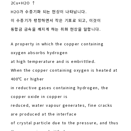
2Cu+H2O ↑
H2O가 수증기화 되는 현상이 나타납니다.
이 수증기가 팽창하면서 작은 기포로 되고, 이것이
동합금 금속을 깨지게 하는 취화 현상을 말합니다.
A property in which the copper containing
oxygen absorbs hydrogen
at high temperature and is embrittled.
When the copper containing oxygen is heated at
400℃ or higher
in reductive gases containing hydrogen, the
copper oxide in copper is
reduced, water vapour generates, fine cracks
are produced at the interface
of crystal particle due to the pressure, and thus