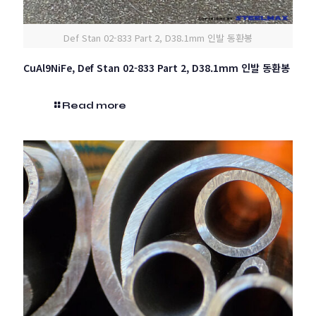
Def Stan 02-833 Part 2, D38.1mm 인발 동환봉
CuAl9NiFe, Def Stan 02-833 Part 2, D38.1mm 인발 동환봉
Read more