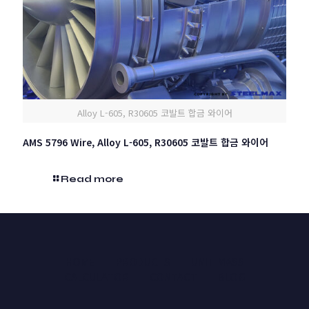
Alloy L-605, R30605 코발트 합금 와이어
AMS 5796 Wire, Alloy L-605, R30605 코발트 합금 와이어
Read more
HOME
PRODUCTS
UNIT MASS
CALCULATOR
CONTACT
BLOG