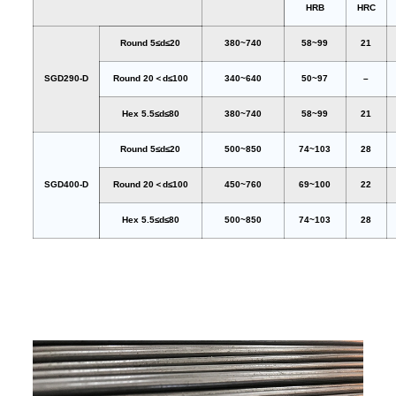
HRB
HRC
Round 5≤d≤20
380~740
58~99
21
SGD290-D
Round 20＜d≤100
340~640
50~97
–
Hex 5.5≤d≤80
380~740
58~99
21
Round 5≤d≤20
500~850
74~103
28
SGD400-D
Round 20＜d≤100
450~760
69~100
22
Hex 5.5≤d≤80
500~850
74~103
28