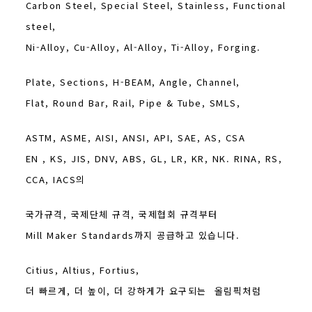
Carbon Steel, Special Steel, Stainless, Functional
steel,
Ni-Alloy, Cu-Alloy, Al-Alloy, Ti-Alloy, Forging.
Plate, Sections, H-BEAM, Angle, Channel,
Flat, Round Bar, Rail, Pipe & Tube, SMLS,
ASTM, ASME, AISI, ANSI, API, SAE, AS, CSA
EN , KS, JIS, DNV, ABS, GL, LR, KR, NK. RINA, RS,
CCA, IACS의
국가규격, 국제단체 규격, 국제협회 규격부터
Mill Maker Standards까지 공급하고 있습니다.
Citius, Altius, Fortius,
더 빠르게, 더 높이, 더 강하게가 요구되는 올림픽처럼