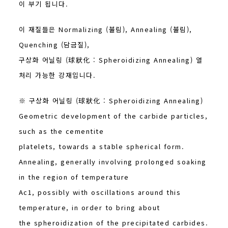
이 부기 됩니다.
이 재질들은 Normalizing (불림), Annealing (불림),
Quenching (담금질),
구상화 어닐링 (球狀化 : Spheroidizing Annealing) 열
처리 가능한 강재입니다.
※ 구상화 어닐링 (球狀化 : Spheroidizing Annealing)
Geometric development of the carbide particles,
such as the cementite
platelets, towards a stable spherical form.
Annealing, generally involving prolonged soaking
in the region of temperature
Ac1, possibly with oscillations around this
temperature, in order to bring about
the spheroidization of the precipitated carbides.