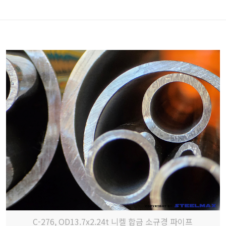
C-276, OD13.7x2.24t 니켈 합금 소규경 파이프