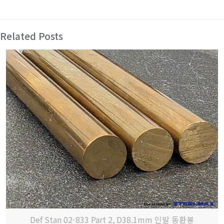
Related Posts
Def Stan 02-833 Part 2, D38.1mm 인발 동환봉