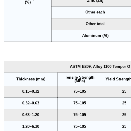
Zinc (Zn)
(%)
Other each
Other total
Aluminum (Al)
ASTM B209, Alloy 1100 Temper O
Tensile Strength
Thickness (mm)
Yield Strengt
(MPa)
0.15~0.32
75~105
25
0.32~0.63
75~105
25
0.63~1.20
75~105
25
1.20~6.30
75~105
25