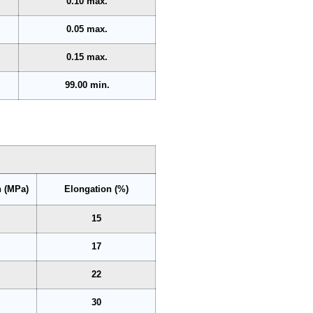
0.10 max.
0.05 max.
0.15 max.
99.00 min.
h (MPa)
Elongation (%)
15
17
22
30