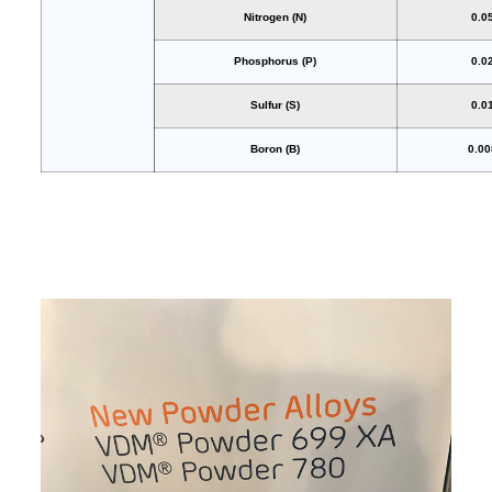
Nitrogen (N)
0.0
Phosphorus (P)
0.0
Sulfur (S)
0.0
Boron (B)
0.00