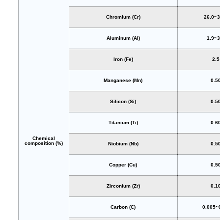
Chromium (Cr)
26.0~3
Aluminum (Al)
1.9~3
Iron (Fe)
2.5
Manganese (Mn)
0.5
Silicon (Si)
0.5
Titanium (Ti)
0.6
Chemical
composition (%)
Niobium (Nb)
0.5
Copper (Cu)
0.5
Zirconium (Zr)
0.1
Carbon (C)
0.005~