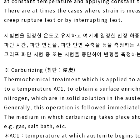
at constant temperature and applying constant te
There are at times the cases where strain is mea
creep rupture test or by interrupting test.
시험편을 일정한 온도로 유지하고 여기에 일정한 인장 하중
파단 시간, 파단 연신율, 파단 단면 수축율 등을 측정하는 
크리프 파단 시험 중 또는 시험을 중단하여 변형을 측정하
※ Carburizing (침탄 : 浸炭)
Thermochemical treatment which is applied to a
to a temperature AC1, to obtain a surface enric
nitrogen, which are in solid solution in the auste
Generally, this operation is followed immediate
The medium in which carburizing takes place sho
e.g. gas, salt bath, etc.
＊AC1 : temperature at which austenite begins to