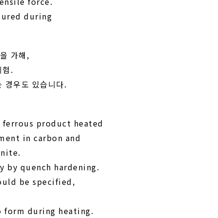
nsile force.
sured during
을 가해,
시험.
는 경우도 있습니다.
 ferrous product heated
hment in carbon and
nite.
ly by quench hardening.
uld be specified,
 form during heating.