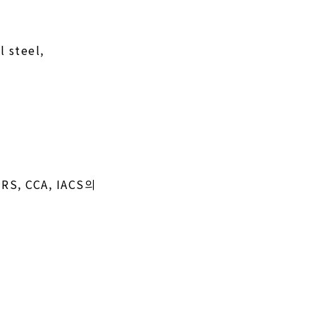
l steel,
, RS, CCA, IACS의