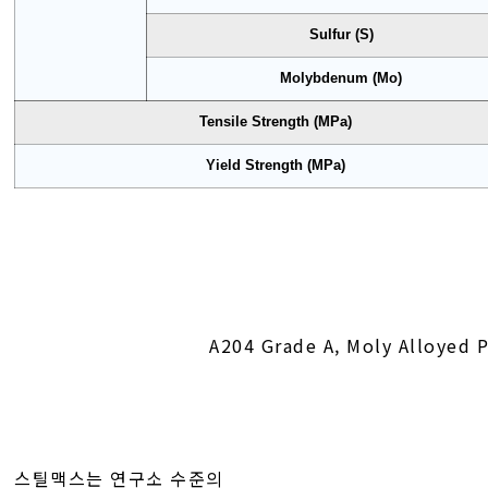
Sulfur (S)
Molybdenum (Mo)
Tensile Strength (MPa)
Yield Strength (MPa)
A204 Grade A, Moly Alloyed P
스틸맥스는 연구소 수준의