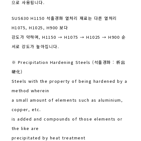
으로 사용됩니다.
SUS630 H1150 석출경화 열처리 재료는 다른 열처리
H1075, H1025, H900 보다
강도가 약하며, H1150 → H1075 → H1025 → H900 순
서로 강도가 높아집니다.
※ Precipitation Hardening Steels (석출경화 : 析出
硬化)
Steels with the property of being hardened by a
method wherein
a small amount of elements such as aluminium,
copper, etc.
is added and compounds of those elements or
the like are
precipitated by heat treatment