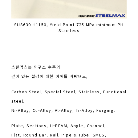
SUS630 H1150, Yield Point 725 MPa minimum PH
Stainless
스틸맥스는 연구소 수준의
깊이 있는 철강에 대한 이해를 바탕으로,
Carbon Steel, Special Steel, Stainless, Functional
steel,
Ni-Alloy, Cu-Alloy, Al-Alloy, Ti-Alloy, Forging.
Plate, Sections, H-BEAM, Angle, Channel,
Flat, Round Bar, Rail, Pipe & Tube, SMLS,