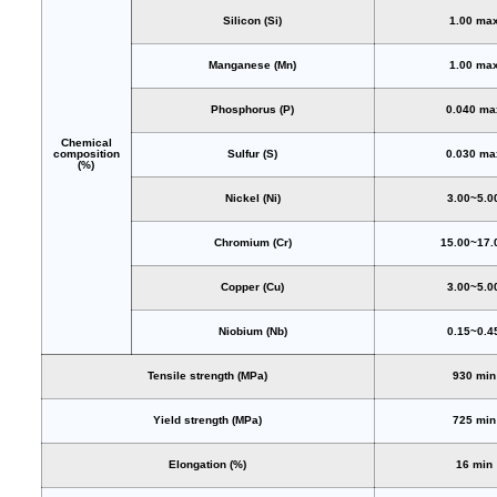
Silicon (Si)
1.00 ma
Manganese (Mn)
1.00 ma
Phosphorus (P)
0.040 ma
Chemical
composition
Sulfur (S)
0.030 ma
(%)
Nickel (Ni)
3.00~5.0
Chromium (Cr)
15.00~17.
Copper (Cu)
3.00~5.0
Niobium (Nb)
0.15~0.4
Tensile strength (MPa)
930 min
Yield strength (MPa)
725 min
Elongation (%)
16 min