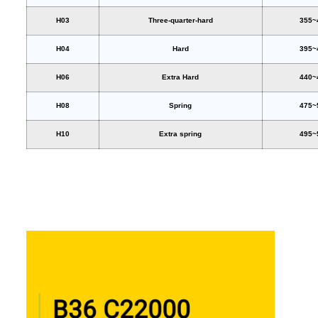
H03
Three-quarter-hard
355~
H04
Hard
395~
H06
Extra Hard
440~
H08
Spring
475~
H10
Extra spring
495~