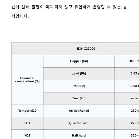
쉽게 말해 물질이 파괴되지 않고 유연하게 변형할 수 있는 능
력입니다.
B36 C22000
Copper (Cu)
89.0~
Lead (Pb)
0.05
Chemical
composition (%)
Iron (Fe)
0.05
Zinc (Zn)
remai
Temper M20
As hot Rolled
230~
H01
Quarter hard
275~
H02
Half hard
325~