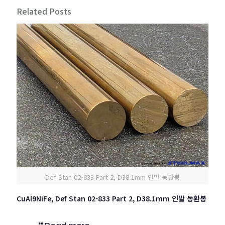
Related Posts
Def Stan 02-833 Part 2, D38.1mm 인발 동환봉
CuAl9NiFe, Def Stan 02-833 Part 2, D38.1mm 인발 동환봉