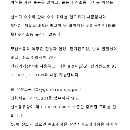
이하를 가진 순동을 말하고, 순동에 산소를 따지는 이유는
산소가 수소와 만나 수소 취화를 일으키기 때문입니다.
SE-Cu 재질로 JIS와 비교해 딱 떨어지는 JIS 극저인(極低
燐) 무산소동 규격이 없습니다.
무산소동의 특징은 전성과 연성, 전기전도성, 반복 굴절성이
좋고, 수소 취화성이 없어
전자기기산업에 사용하고, 비중 8.94 g/㎤, 전기전도성 99
% IACS, C10300과 대응 가능합니다.
※ 무산소동 (Oxygen-free copper)
산화제일구리(Cu2O)를 함유하지 않고
산소함유량이 약 0.001~0.008% 수준만 함유된 구리를 말
합니다.
Cu에 산소가 있으면 수소취성을 발생시키고내식성을 해치게