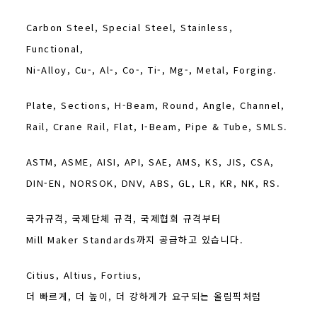
Carbon Steel, Special Steel, Stainless,
Functional,
Ni-Alloy, Cu-, Al-, Co-, Ti-, Mg-, Metal, Forging.
Plate, Sections, H-Beam, Round, Angle, Channel,
Rail, Crane Rail, Flat, I-Beam, Pipe & Tube, SMLS.
ASTM, ASME, AISI, API, SAE, AMS, KS, JIS, CSA,
DIN-EN, NORSOK, DNV, ABS, GL, LR, KR, NK, RS.
국가규격, 국제단체 규격, 국제협회 규격부터
Mill Maker Standards까지 공급하고 있습니다.
Citius, Altius, Fortius,
더 빠르게, 더 높이, 더 강하게가 요구되는 올림픽처럼