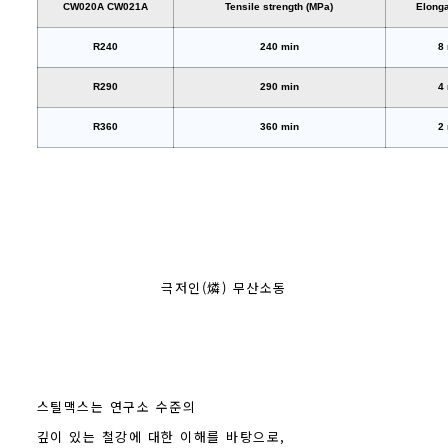
CW020A CW021A
Tensile strength (MPa)
Elonga
R240
240 min
8
R290
290 min
4
R360
360 min
2
극저인(燐) 무산소동
스틸맥스는 연구소 수준의
깊이 있는 철강에 대한 이해를 바탕으로,