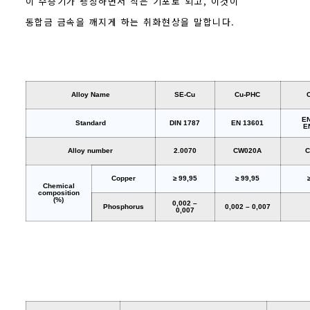
이 수증기가 팽창하면서 작은 기포로 되고, 이것이
동합금 금속을 깨지게 하는 취화현상을 말합니다.
Alloy Name
SE-Cu
Cu-PHC
EN
Standard
DIN 1787
EN 13601
E
Alloy number
2.0070
CW020A
C
Copper
≥ 99,95
≥ 99,95
Chemical
composition
(%)
0,002 –
Phosphorus
0,002 – 0,007
0,007