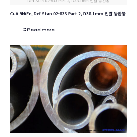
Def Stan 02-833 Part 2, D38.1mm 인발 동환봉
CuAl9NiFe, Def Stan 02-833 Part 2, D38.1mm 인발 동환봉
Read more