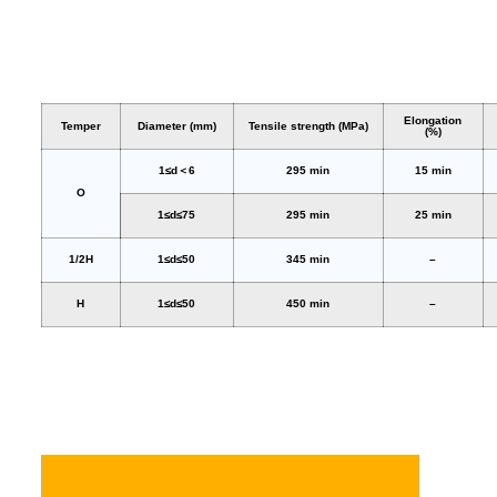
Elongation
Temper
Diameter (mm)
Tensile strength (MPa)
(%)
1≤d＜6
295 min
15 min
O
1≤d≤75
295 min
25 min
1/2H
1≤d≤50
345 min
–
H
1≤d≤50
450 min
–