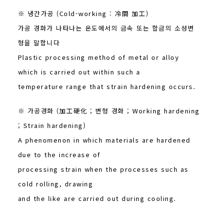
※ 냉간가공 (Cold-working : 冷間 加工)
가공 경화가 나타나는 온도에서의 금속 또는 합금의 소성변
형을 말합니다
Plastic processing method of metal or alloy
which is carried out within such a
temperature range that strain hardening occurs.
※ 가공경화 (加工硬化 ; 변형 경화 ; Working hardening
; Strain hardening)
A phenomenon in which materials are hardened
due to the increase of
processing strain when the processes such as
cold rolling, drawing
and the like are carried out during cooling.