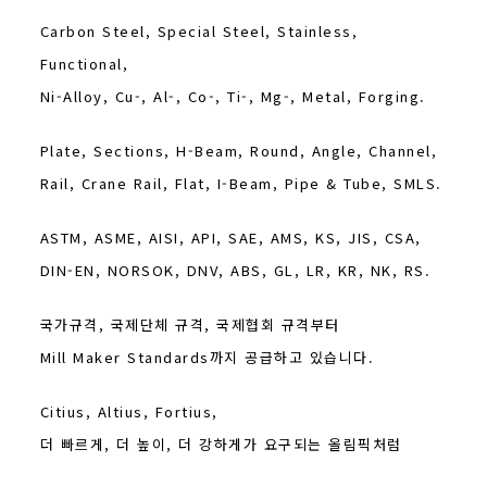
Carbon Steel, Special Steel, Stainless,
Functional,
Ni-Alloy, Cu-, Al-, Co-, Ti-, Mg-, Metal, Forging.
Plate, Sections, H-Beam, Round, Angle, Channel,
Rail, Crane Rail, Flat, I-Beam, Pipe & Tube, SMLS.
ASTM, ASME, AISI, API, SAE, AMS, KS, JIS, CSA,
DIN-EN, NORSOK, DNV, ABS, GL, LR, KR, NK, RS.
국가규격, 국제단체 규격, 국제협회 규격부터
Mill Maker Standards까지 공급하고 있습니다.
Citius, Altius, Fortius,
더 빠르게, 더 높이, 더 강하게가 요구되는 올림픽처럼