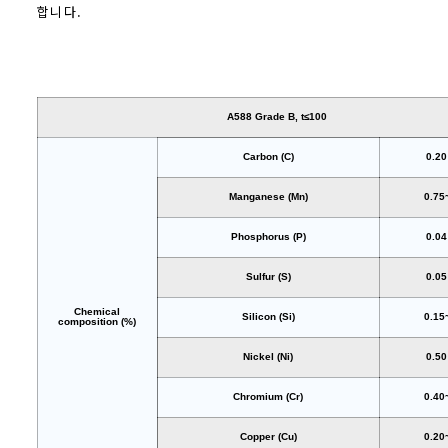
합니다.
A588 Grade B, t≤100
Carbon (C)
0.2
Manganese (Mn)
0.75
Phosphorus (P)
0.0
Sulfur (S)
0.0
Chemical
Silicon (Si)
0.15
composition (%)
Nickel (Ni)
0.5
Chromium (Cr)
0.40
Copper (Cu)
0.20