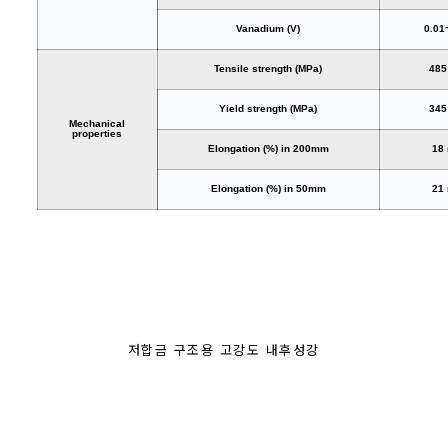
Vanadium (V)
0.01
Tensile strength (MPa)
485
Yield strength (MPa)
345
Mechanical
properties
Elongation (%) in 200mm
18
Elongation (%) in 50mm
21
저합금 구조용 고강도 내후성강