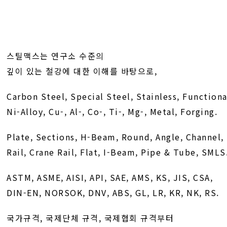
스틸맥스는 연구소 수준의
깊이 있는 철강에 대한 이해를 바탕으로,
Carbon Steel, Special Steel, Stainless, Functiona
Ni-Alloy, Cu-, Al-, Co-, Ti-, Mg-, Metal, Forging.
Plate, Sections, H-Beam, Round, Angle, Channel,
Rail, Crane Rail, Flat, I-Beam, Pipe & Tube, SMLS
ASTM, ASME, AISI, API, SAE, AMS, KS, JIS, CSA,
DIN-EN, NORSOK, DNV, ABS, GL, LR, KR, NK, RS.
국가규격, 국제단체 규격, 국제협회 규격부터