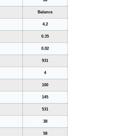
Balance
4.2
0.35
0.02
931
4
100
145
531
38
58