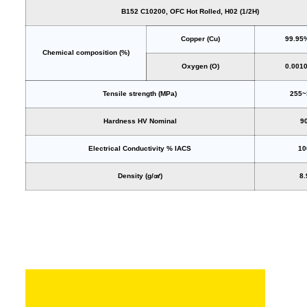
B152 C10200, OFC Hot Rolled, H02 (1/2H)
Copper (Cu)
99.95
Chemical composition (%)
Oxygen (O)
0.001
Tensile strength (MPa)
255~
Hardness HV Nominal
9
Electrical Conductivity % IACS
10
Density (g/㎤)
8.