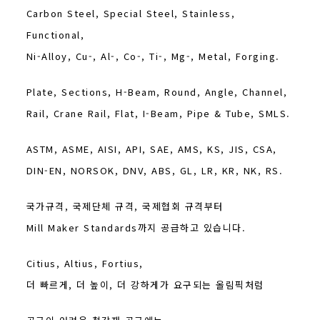
Carbon Steel, Special Steel, Stainless,
Functional,
Ni-Alloy, Cu-, Al-, Co-, Ti-, Mg-, Metal, Forging.
Plate, Sections, H-Beam, Round, Angle, Channel,
Rail, Crane Rail, Flat, I-Beam, Pipe & Tube, SMLS.
ASTM, ASME, AISI, API, SAE, AMS, KS, JIS, CSA,
DIN-EN, NORSOK, DNV, ABS, GL, LR, KR, NK, RS.
국가규격, 국제단체 규격, 국제협회 규격부터
Mill Maker Standards까지 공급하고 있습니다.
Citius, Altius, Fortius,
더 빠르게, 더 높이, 더 강하게가 요구되는 올림픽처럼