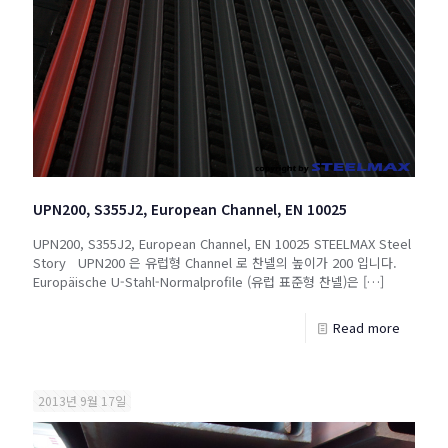
UPN200, S355J2, European Channel, EN 10025
UPN200, S355J2, European Channel, EN 10025 STEELMAX Steel
Story UPN200 은 유럽형 Channel 로 찬넬의 높이가 200 입니다.
Europäische U-Stahl-Normalprofile (유럽 표준형 찬넬)은
[…]
Read more
2013년 9월 17일