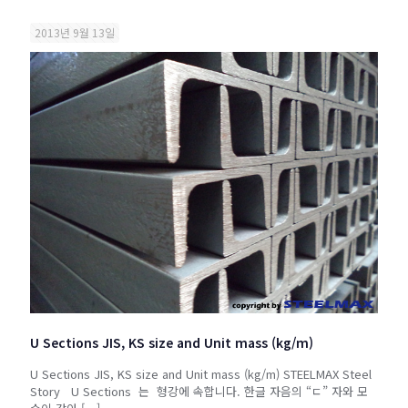
2013년 9월 13일
U Sections JIS, KS size and Unit mass (kg/m)
U Sections JIS, KS size and Unit mass (kg/m) STEELMAX Steel
Story U Sections 는 형강에 속합니다. 한글 자음의 “ㄷ” 자와 모