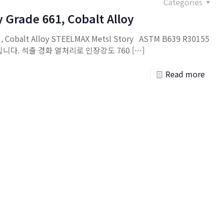
Categories
 Grade 661, Cobalt Alloy
1, Cobalt Alloy STEELMAX Metsl Story ASTM B639 R30155
니다. 석출 경화 열처리로 인장강도 760
[…]
Read more