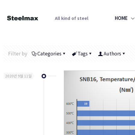
HOME
All kind of steel
Filter by
Categories
Tags
Authors
2020년 9월 11일