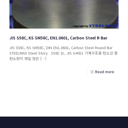
JIS S58C, KS SM58C, EN1.0601, Carbon Steel R-Bar
JIS S58C, KS SM58C, DIN EN1.0601, Carbon Steel Round Bar
STEELMAX Steel Story S58C 는, JIS G4051 기계구조용 탄소강 중
탄소량이 제일 많은
[…]
Read more