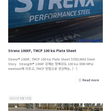
Strenx 100XF, TMCP 100 ksi Plate Sheet
Strenx® 100XF, TMCP 100 ksi Plate Sheet STEELMAX Steel
Story Strength® 100XF 강재는 항복강도 100 ksi (690 MPa)
minimum에 이르고, TMCP 방법으로 생산하는,
[…]
Read more
2021년 8월 18일