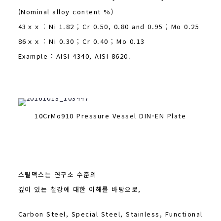
(Nominal alloy content %)
43ｘｘ : Ni 1.82 ; Cr 0.50, 0.80 and 0.95 ; Mo 0.25
86ｘｘ : Ni 0.30 ; Cr 0.40 ; Mo 0.13
Example : AISI 4340, AISI 8620.
10CrMo910 Pressure Vessel DIN-EN Plate
스틸맥스는 연구소 수준의
깊이 있는 철강에 대한 이해를 바탕으로,
Carbon Steel, Special Steel, Stainless, Functional