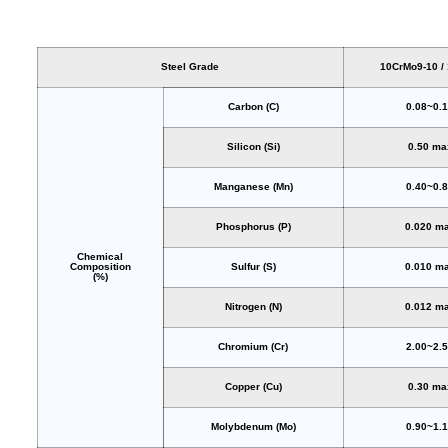
Steel Grade
10CrMo9-10 /
Carbon (C)
0.08~0.
Silicon (Si)
0.50 ma
Manganese (Mn)
0.40~0.
Phosphorus (P)
0.020 m
Chemical
Composition
Sulfur (S)
0.010 m
(%)
Nitrogen (N)
0.012 m
Chromium (Cr)
2.00~2.
Copper (Cu)
0.30 ma
Molybdenum (Mo)
0.90~1.