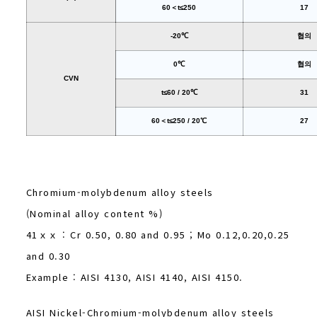
60＜t≤250
17
-20℃
협의
0℃
협의
CVN
t≤60 / 20℃
31
60＜t≤250 / 20℃
27
Chromium-molybdenum alloy steels
(Nominal alloy content %)
41ｘｘ : Cr 0.50, 0.80 and 0.95 ; Mo 0.12,0.20,0.25
and 0.30
Example : AISI 4130, AISI 4140, AISI 4150.
AISI Nickel-Chromium-molybdenum alloy steels