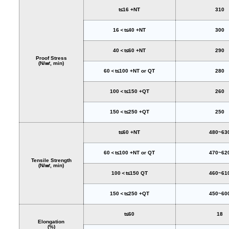
t≤16 +NT
310
16＜t≤40 +NT
300
40＜t≤60 +NT
290
Proof Stress
(N/㎟, min)
60＜t≤100 +NT or QT
280
100＜t≤150 +QT
260
150＜t≤250 +QT
250
t≤60 +NT
480~63
60＜t≤100 +NT or QT
470~62
Tensile Strength
(N/㎟, min)
100＜t≤150 QT
460~61
150＜t≤250 +QT
450~60
t≤60
18
Elongation
(%)