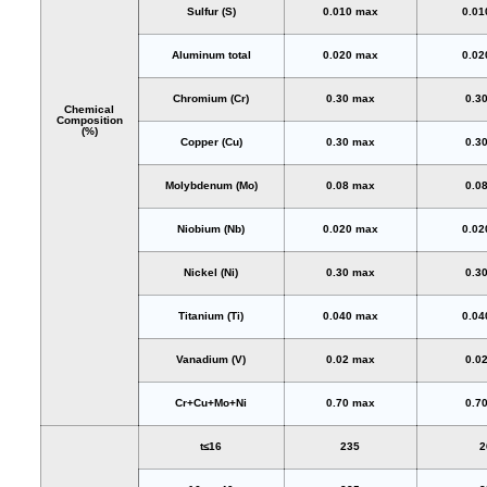
Sulfur (S)
0.010 max
0.01
Aluminum total
0.020 max
0.02
Chromium (Cr)
0.30 max
0.3
Chemical
Composition
(%)
Copper (Cu)
0.30 max
0.3
Molybdenum (Mo)
0.08 max
0.0
Niobium (Nb)
0.020 max
0.02
Nickel (Ni)
0.30 max
0.3
Titanium (Ti)
0.040 max
0.04
Vanadium (V)
0.02 max
0.0
Cr+Cu+Mo+Ni
0.70 max
0.7
t≤16
235
2