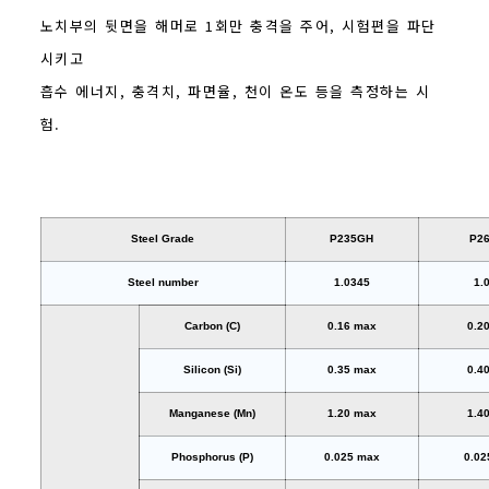
노치부의 뒷면을 해머로 1회만 충격을 주어, 시험편을 파단
시키고
흡수 에너지, 충격치, 파면율, 천이 온도 등을 측정하는 시
험.
Steel Grade
P235GH
P2
Steel number
1.0345
1.
Carbon (C)
0.16 max
0.2
Silicon (Si)
0.35 max
0.4
Manganese (Mn)
1.20 max
1.4
Phosphorus (P)
0.025 max
0.02