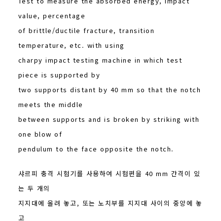
Test to measure the absorbed energy, impact
value, percentage
of brittle/ductile fracture, transition
temperature, etc. with using
charpy impact testing machine in which test
piece is supported by
two supports distant by 40 mm so that the notch
meets the middle
between supports and is broken by striking with
one blow of
pendulum to the face opposite the notch.
샤르피 충격 시험기를 사용하여 시험편을 40 mm 간격이 있
는 두 개의
지지대에 올려 놓고, 또는 노치부를 지지대 사이의 중앙에 놓
고