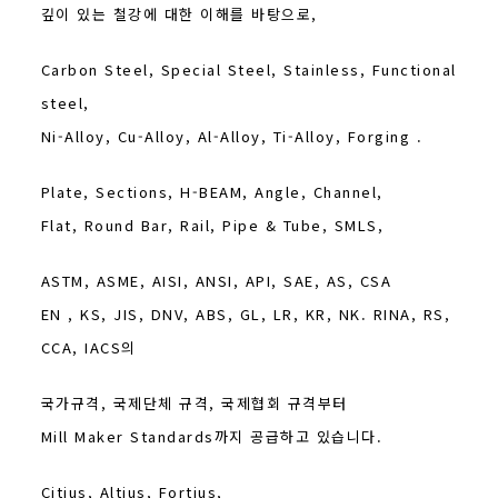
깊이 있는 철강에 대한 이해를 바탕으로,
Carbon Steel, Special Steel, Stainless, Functional
steel,
Ni-Alloy, Cu-Alloy, Al-Alloy, Ti-Alloy, Forging .
Plate, Sections, H-BEAM, Angle, Channel,
Flat, Round Bar, Rail, Pipe & Tube, SMLS,
ASTM, ASME, AISI, ANSI, API, SAE, AS, CSA
EN , KS, JIS, DNV, ABS, GL, LR, KR, NK. RINA, RS,
CCA, IACS의
국가규격, 국제단체 규격, 국제협회 규격부터
Mill Maker Standards까지 공급하고 있습니다.
Citius, Altius, Fortius,