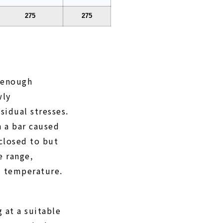
275
275
g enough
wly
idual stresses.
n a bar caused
closed to but
e range,
 temperature.
 at a suitable