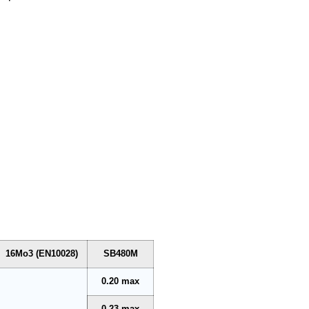
.
16Mo3 (EN10028)
SB480M
0.20 max
0.23 max