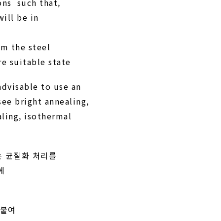
ons such that,
ill be in
rm the steel
e suitable state
 advisable to use an
see bright annealing,
ealing, isothermal
는 균질화 처리를
에
덧붙여