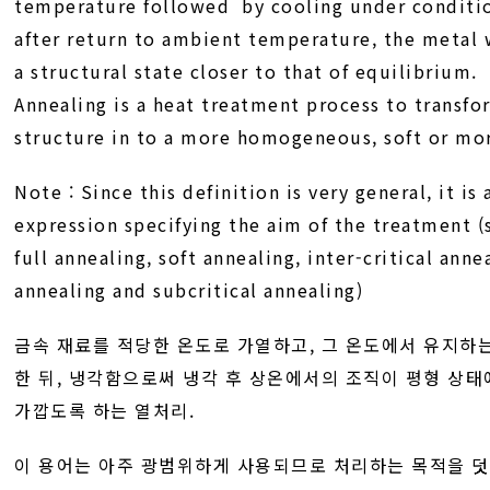
temperature followed by cooling under conditi
after return to ambient temperature, the metal w
a structural state closer to that of equilibrium.
Annealing is a heat treatment process to transfo
structure in to a more homogeneous, soft or mor
Note : Since this definition is very general, it is
expression specifying the aim of the treatment (
full annealing, soft annealing, inter-critical ann
annealing and subcritical annealing)
금속 재료를 적당한 온도로 가열하고, 그 온도에서 유지하
한 뒤, 냉각함으로써 냉각 후 상온에서의 조직이 평형 상태
가깝도록 하는 열처리.
이 용어는 아주 광범위하게 사용되므로 처리하는 목적을 