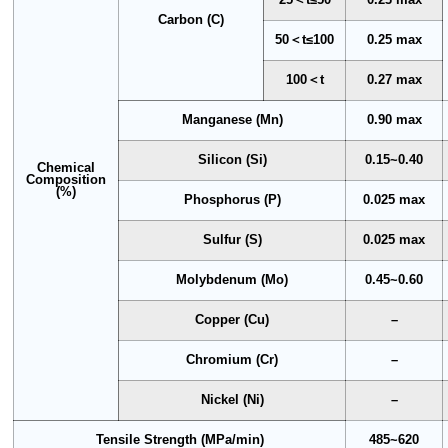
Carbon (C)
50＜t≤100
0.25 max
100＜t
0.27 max
Manganese (Mn)
0.90 max
Silicon (Si)
0.15~0.40
Chemical
Composition
(%)
Phosphorus (P)
0.025 max
Sulfur (S)
0.025 max
Molybdenum (Mo)
0.45~0.60
Copper (Cu)
–
Chromium (Cr)
–
Nickel (Ni)
–
Tensile Strength (MPa/min)
485~620