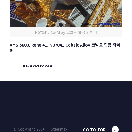
N07041, Co-Alloy 코발트 합금 와이어
AMS 5800, Rene 41, N07041 Cobalt Alloy 코발트 합금 와이
어
Read more
HOME
PRODUCTS
UNIT MASS
CALCULATOR
CONTACT
BLOG
© Copyright 2004 - | Steelmax
GO TO TOP