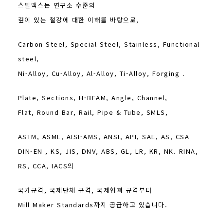
스틸맥스는 연구소 수준의
깊이 있는 철강에 대한 이해를 바탕으로,
Carbon Steel, Special Steel, Stainless, Functional
steel,
Ni-Alloy, Cu-Alloy, Al-Alloy, Ti-Alloy, Forging .
Plate, Sections, H-BEAM, Angle, Channel,
Flat, Round Bar, Rail, Pipe & Tube, SMLS,
ASTM, ASME, AISI-AMS, ANSI, API, SAE, AS, CSA
DIN-EN , KS, JIS, DNV, ABS, GL, LR, KR, NK. RINA,
RS, CCA, IACS의
국가규격, 국제단체 규격, 국제협회 규격부터
Mill Maker Standards까지 공급하고 있습니다.