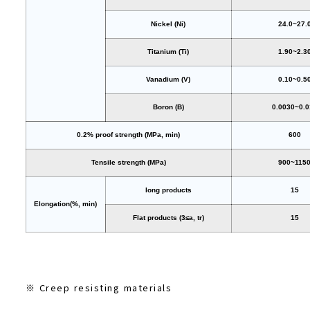
Nickel (Ni)
24.0~27.
Titanium (Ti)
1.90~2.3
Vanadium (V)
0.10~0.5
Boron (B)
0.0030~0.0
0.2% proof strength (MPa, min)
600
Tensile strength (MPa)
900~115
long products
15
Elongation(%, min)
Flat products (3≤a, tr)
15
※ Creep resisting materials