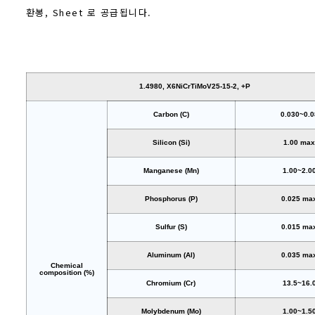
환봉, Sheet 로 공급됩니다.
1.4980, X6NiCrTiMoV25-15-2, +P
Carbon (C)
0.030~0.0
Silicon (Si)
1.00 ma
Manganese (Mn)
1.00~2.0
Phosphorus (P)
0.025 ma
Sulfur (S)
0.015 ma
Aluminum (Al)
0.035 ma
Chemical
composition (%)
Chromium (Cr)
13.5~16.
Molybdenum (Mo)
1.00~1.5