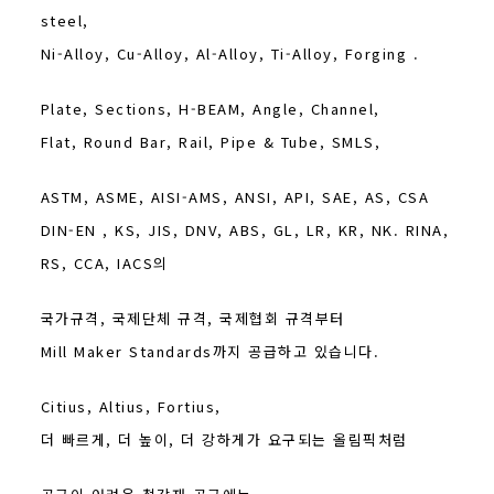
steel,
Ni-Alloy, Cu-Alloy, Al-Alloy, Ti-Alloy, Forging .
Plate, Sections, H-BEAM, Angle, Channel,
Flat, Round Bar, Rail, Pipe & Tube, SMLS,
ASTM, ASME, AISI-AMS, ANSI, API, SAE, AS, CSA
DIN-EN , KS, JIS, DNV, ABS, GL, LR, KR, NK. RINA,
RS, CCA, IACS의
국가규격, 국제단체 규격, 국제협회 규격부터
Mill Maker Standards까지 공급하고 있습니다.
Citius, Altius, Fortius,
더 빠르게, 더 높이, 더 강하게가 요구되는 올림픽처럼