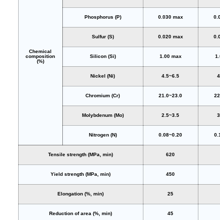
Phosphorus (P)
0.030 max
0.
Sulfur (S)
0.020 max
0.
Chemical
composition
Silicon (Si)
1.00 max
1
(%)
Nickel (Ni)
4.5~6.5
4
Chromium (Cr)
21.0~23.0
22
Molybdenum (Mo)
2.5~3.5
3
Nitrogen (N)
0.08~0.20
0.
Tensile strength (MPa, min)
620
Yield strength (MPa, min)
450
Elongation (%, min)
25
Reduction of area (%, min)
45