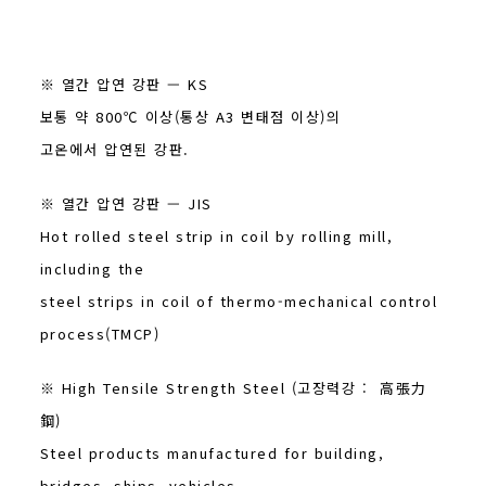
※ 열간 압연 강판 — KS
보통 약 800℃ 이상(통상 A3 변태점 이상)의
고온에서 압연된 강판.
※ 열간 압연 강판 — JIS
Hot rolled steel strip in coil by rolling mill,
including the
steel strips in coil of thermo-mechanical control
process(TMCP)
※ High Tensile Strength Steel (고장력강 : 高張力
鋼)
Steel products manufactured for building,
bridges, ships, vehicles,