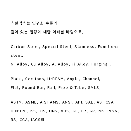
스틸맥스는 연구소 수준의
깊이 있는 철강에 대한 이해를 바탕으로,
Carbon Steel, Special Steel, Stainless, Functional
steel,
Ni-Alloy, Cu-Alloy, Al-Alloy, Ti-Alloy, Forging .
Plate, Sections, H-BEAM, Angle, Channel,
Flat, Round Bar, Rail, Pipe & Tube, SMLS,
ASTM, ASME, AISI-AMS, ANSI, API, SAE, AS, CSA
DIN-EN , KS, JIS, DNV, ABS, GL, LR, KR, NK. RINA,
RS, CCA, IACS의