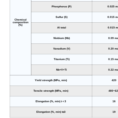
Phosphorus (P)
0.025 m
Sulfur (S)
0.015 m
Chemical
composition
(%)
Al total
0.015 m
Niobium (Nb)
0.09 m
Vanadium (V)
0.20 m
Titanium (Ti)
0.15 m
Nb+V+Ti
0.22 m
Yield strength (MPa, min)
420
Tensile strength (MPa, min)
480~6
Elongation (%, min) t＜3
16
Elongation (%, min) t≥3
19