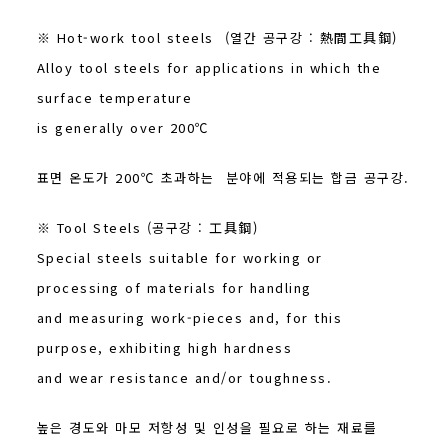
※ Hot-work tool steels (열간 공구강 : 熱間工具鋼)
Alloy tool steels for applications in which the
surface temperature
is generally over 200℃
표면 온도가 200℃ 초과하는 분야에 적용되는 합금 공구강.
※ Tool Steels (공구강 : 工具鋼)
Special steels suitable for working or
processing of materials for handling
and measuring work-pieces and, for this
purpose, exhibiting high hardness
and wear resistance and/or toughness.
높은 경도와 마모 저항성 및 인성을 필요로 하는 재료를