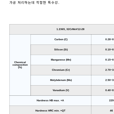
가공 처리하는데 적합한 특수강.
1.2365, 32CrMoV12-28
Carbon (C)
0.28~0
Silicon (Si)
0.10~0
Manganese (Mn)
0.15~0
Chemical
composition
(%)
Chromium (Cr)
2.70~3
Molybdenum (Mo)
2.50~3
Vanadium (V)
0.40~0
Hardness HB max. +A
229
Hardness HRC min. +QT
46