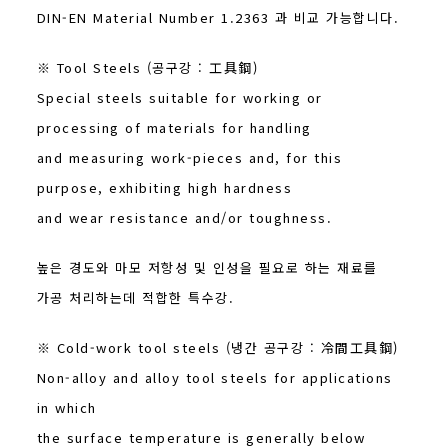
DIN-EN Material Number 1.2363 과 비교 가능합니다.
※ Tool Steels (공구강 : 工具鋼)
Special steels suitable for working or
processing of materials for handling
and measuring work-pieces and, for this
purpose, exhibiting high hardness
and wear resistance and/or toughness.
높은 경도와 마모 저항성 및 인성을 필요로 하는 재료를
가공 처리하는데 적합한 특수강.
※ Cold-work tool steels (냉간 공구강 : 冷間工具鋼)
Non-alloy and alloy tool steels for applications
in which
the surface temperature is generally below