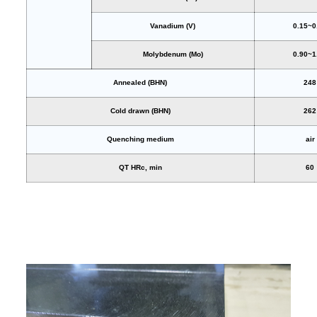
Vanadium (V)
0.15~0
Molybdenum (Mo)
0.90~1
Annealed (BHN)
248
Cold drawn (BHN)
262
Quenching medium
air
QT HRc, min
60