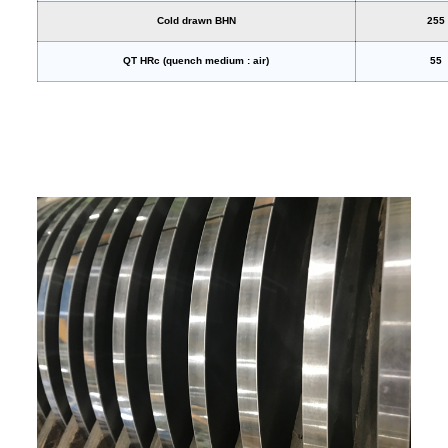
Cold drawn BHN
255
QT HRc (quench medium : air)
55