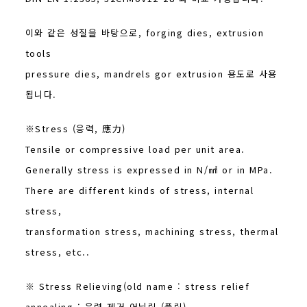
이와 같은 성질을 바탕으로, forging dies, extrusion
tools
pressure dies, mandrels gor extrusion 용도로 사용
됩니다.
※Stress (응력, 應力)
Tensile or compressive load per unit area.
Generally stress is expressed in N/㎟ or in MPa.
There are different kinds of stress, internal
stress,
transformation stress, machining stress, thermal
stress, etc..
※ Stress Relieving(old name : stress relief
annealing : 응력 제거 어닐링 (풀림)