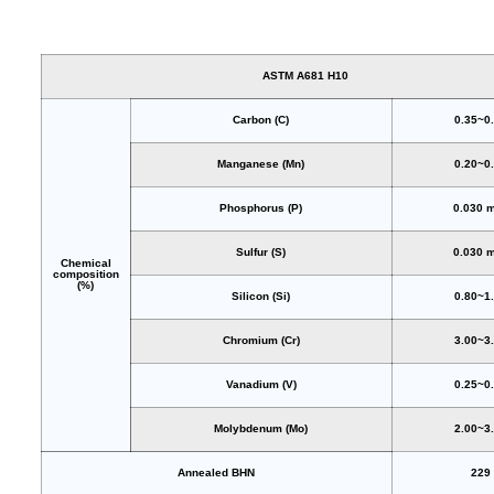
ASTM A681 H10
Carbon (C)
0.35~0
Manganese (Mn)
0.20~0
Phosphorus (P)
0.030 
Sulfur (S)
0.030 
Chemical
composition
(%)
Silicon (Si)
0.80~1
Chromium (Cr)
3.00~3
Vanadium (V)
0.25~0
Molybdenum (Mo)
2.00~3
Annealed BHN
229