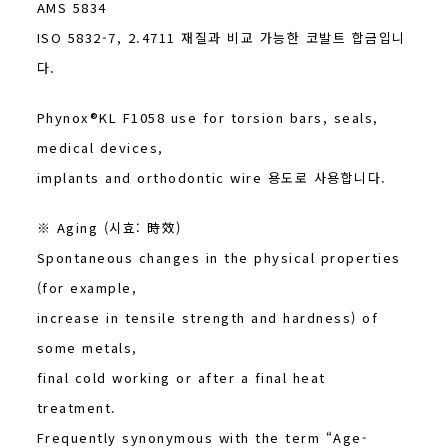
AMS 5834
ISO 5832-7, 2.4711 재질과 비교 가능한 코발트 합금입니
다.
Phynox®KL F1058 use for torsion bars, seals,
medical devices,
implants and orthodontic wire 용도로 사용합니다.
※ Aging (시효: 時效)
Spontaneous changes in the physical properties
(for example,
increase in tensile strength and hardness) of
some metals,
final cold working or after a final heat
treatment.
Frequently synonymous with the term “Age-