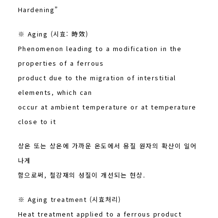
Hardening”
※ Aging (시효: 時效)
Phenomenon leading to a modification in the
properties of a ferrous
product due to the migration of interstitial
elements, which can
occur at ambient temperature or at temperature
close to it
상온 또는 상온에 가까운 온도에서 용질 원자의 확산이 일어
나게
함으로써, 철강재의 성질이 개선되는 현상.
※ Aging treatment (시효처리)
Heat treatment applied to a ferrous product