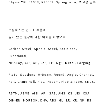
Phynox®KL F1058, R30003, Spring Wire, 의료용 금속
스틸맥스는 연구소 수준의
깊이 있는 철강에 대한 이해를 바탕으로,
Carbon Steel, Special Steel, Stainless,
Functional,
Ni-Alloy, Cu-, Al-, Co-, Ti-, Mg-, Metal, Forging.
Plate, Sections, H-Beam, Round, Angle, Channel,
Rail, Crane Rail, Flat, I-Beam, Pipe & Tube, SMLS.
ASTM, ASME, AISI, API, SAE, AMS, KS, JIS, CSA,
DIN-EN, NORSOK, DNV, ABS, GL, LR, KR, NK, RS.