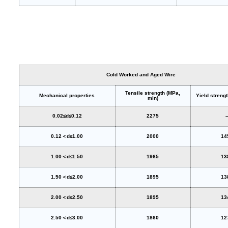
Cold Worked and Aged Wire
Tensile strength (MPa,
Mechanical properties
Yield streng
min)
0.02≤d≤0.12
2275
0.12＜d≤1.00
2000
14
1.00＜d≤1.50
1965
13
1.50＜d≤2.00
1895
13
2.00＜d≤2.50
1895
13
2.50＜d≤3.00
1860
12