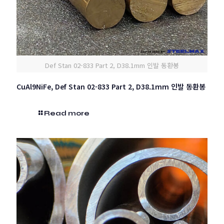
Def Stan 02-833 Part 2, D38.1mm 인발 동환봉
CuAl9NiFe, Def Stan 02-833 Part 2, D38.1mm 인발 동환봉
Read more