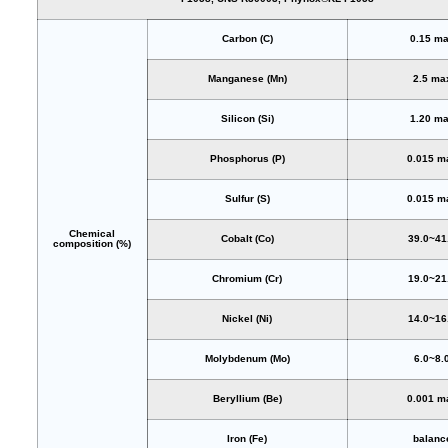
Carbon (C)
0.15 m
Manganese (Mn)
2.5 ma
Silicon (Si)
1.20 m
Phosphorus (P)
0.015 m
Sulfur (S)
0.015 m
Chemical
Cobalt (Co)
39.0~41
composition (%)
Chromium (Cr)
19.0~21
Nickel (Ni)
14.0~16
Molybdenum (Mo)
6.0~8.
Beryllium (Be)
0.001 m
Iron (Fe)
balanc