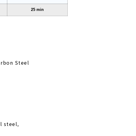
25 min
arbon Steel
l steel,