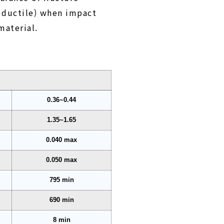
o ductile) when impact
material.
0.36~0.44
1.35~1.65
0.040 max
0.050 max
795 min
690 min
8 min