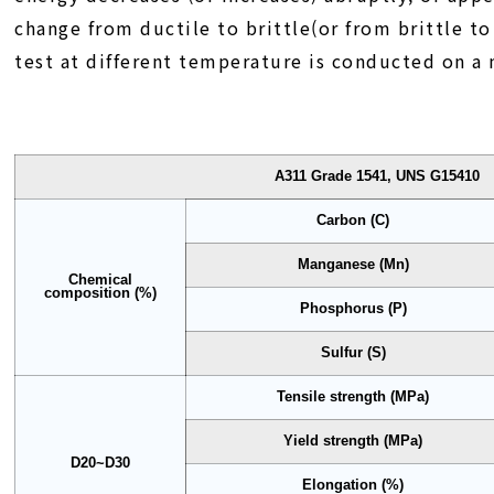
change from ductile to brittle(or from brittle t
test at different temperature is conducted on a 
A311 Grade 1541, UNS G15410
Carbon (C)
Manganese (Mn)
Chemical
composition (%)
Phosphorus (P)
Sulfur (S)
Tensile strength (MPa)
Yield strength (MPa)
D20~D30
Elongation (%)