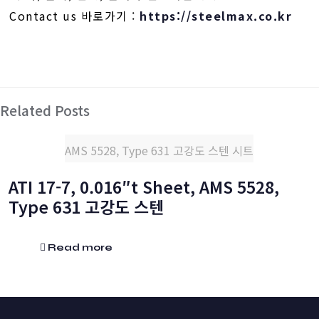
Contact us 바로가기 :
https://steelmax.co.kr
Related Posts
AMS 5528, Type 631 고강도 스텐 시트
ATI 17-7, 0.016″t Sheet, AMS 5528,
Type 631 고강도 스텐
Read more