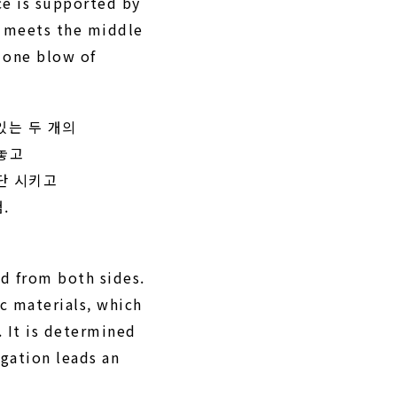
ce is supported by
h meets the middle
 one blow of
있는 두 개의
 놓고
단 시키고
.
ed from both sides.
c materials, which
. It is determined
ngation leads an