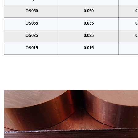
OS050
0.050
0
OS035
0.035
0
OS025
0.025
0
OS015
0.015