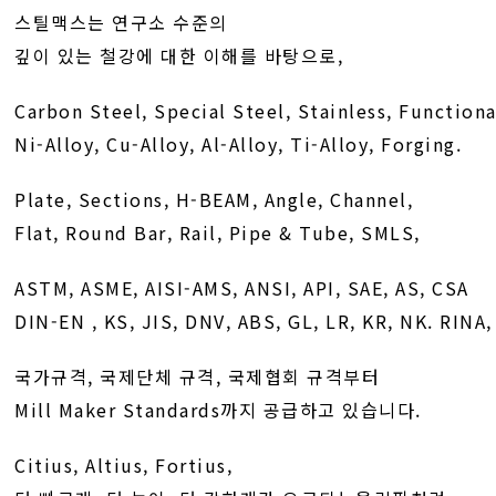
스틸맥스는 연구소 수준의
깊이 있는 철강에 대한 이해를 바탕으로,
Carbon Steel, Special Steel, Stainless, Functiona
Ni-Alloy, Cu-Alloy, Al-Alloy, Ti-Alloy, Forging.
Plate, Sections, H-BEAM, Angle, Channel,
Flat, Round Bar, Rail, Pipe & Tube, SMLS,
ASTM, ASME, AISI-AMS, ANSI, API, SAE, AS, CSA
DIN-EN , KS, JIS, DNV, ABS, GL, LR, KR, NK. RINA
국가규격, 국제단체 규격, 국제협회 규격부터
Mill Maker Standards까지 공급하고 있습니다.
Citius, Altius, Fortius,