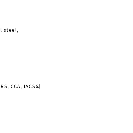
l steel,
, RS, CCA, IACS의