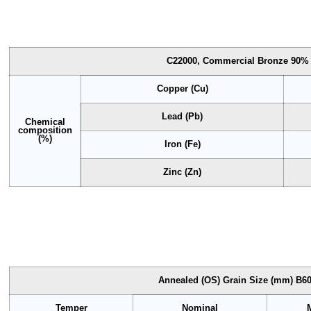
C22000, Commercial Bronze 90%
Copper (Cu)
Lead (Pb)
Chemical
composition
(%)
Iron (Fe)
Zinc (Zn)
Annealed (OS) Grain Size (mm) B6
Temper
Nominal