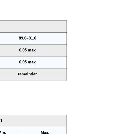
89.0~91.0
0.05 max
0.05 max
remainder
01
Min.
Max.