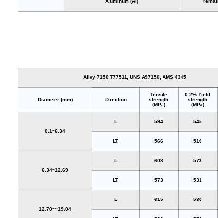
Aluminum (Al)
remai
Alloy 7150 T77511, UNS A97150, AMS 4345
Tensile
0.2% Yield
Diameter (mm)
Direction
strength
strength
(MPa)
(MPa)
L
594
545
0.1~6.34
LT
566
510
L
608
573
6.34~12.69
LT
573
531
L
615
580
12.70~~19.04