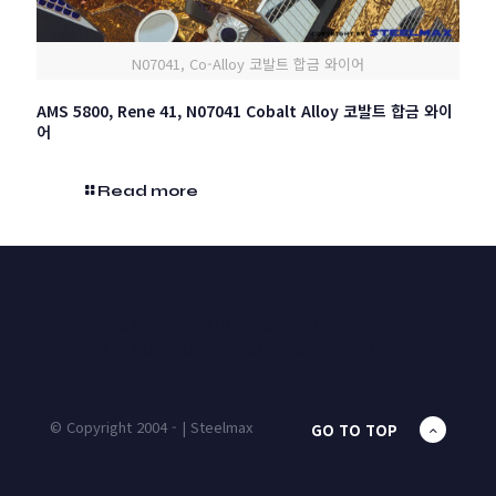
N07041, Co-Alloy 코발트 합금 와이어
AMS 5800, Rene 41, N07041 Cobalt Alloy 코발트 합금 와이
어
Read more
HOME
PRODUCTS
UNIT MASS
CALCULATOR
CONTACT
BLOG
© Copyright 2004 - | Steelmax
GO TO TOP