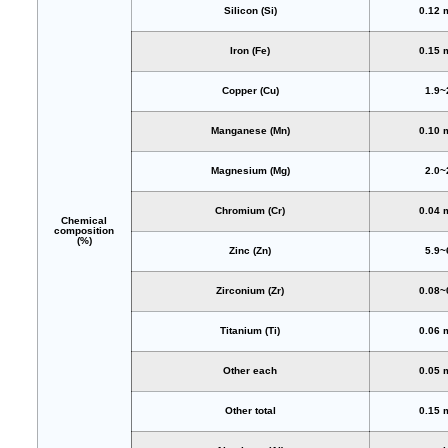
Silicon (Si)
0.12 
Iron (Fe)
0.15 
Copper (Cu)
1.9~
Manganese (Mn)
0.10 
Magnesium (Mg)
2.0~
Chromium (Cr)
0.04 
Chemical
composition
(%)
Zinc (Zn)
5.9~
Zirconium (Zr)
0.08~
Titanium (Ti)
0.06 
Other each
0.05 
Other total
0.15 