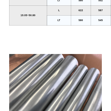
LT
580
552
L
622
587
19.05~50.80
LT
580
545