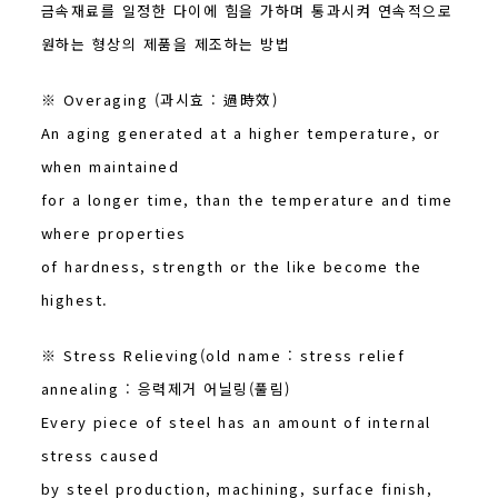
금속재료를 일정한 다이에 힘을 가하며 통과시켜 연속적으로
원하는 형상의 제품을 제조하는 방법
※ Overaging (과시효 : 過時效)
An aging generated at a higher temperature, or
when maintained
for a longer time, than the temperature and time
where properties
of hardness, strength or the like become the
highest.
※ Stress Relieving(old name : stress relief
annealing : 응력제거 어닐링(풀림)
Every piece of steel has an amount of internal
stress caused
by steel production, machining, surface finish,