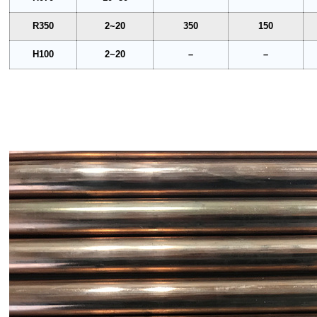
R350
2~20
350
150
H100
2~20
–
–