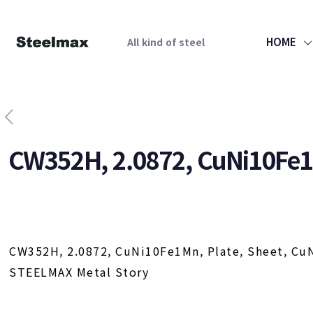
HOME
All kind of steel
CW352H, 2.0872, CuNi10Fe1M
CW352H, 2.0872, CuNi10Fe1Mn, Plate, Sheet, Cu
STEELMAX Metal Story