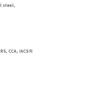
l steel,
, RS, CCA, IACS의