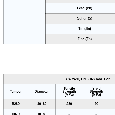
Lead (Pb)
Sulfur (S)
Tin (Sn)
Zinc (Zn)
CW352H, EN12163 Rod. Bar
Tensile
Yield
Temper
Diameter
Strength
Strength
(MPa)
(MPa)
R280
10~80
280
90
H070
10~80
–
–