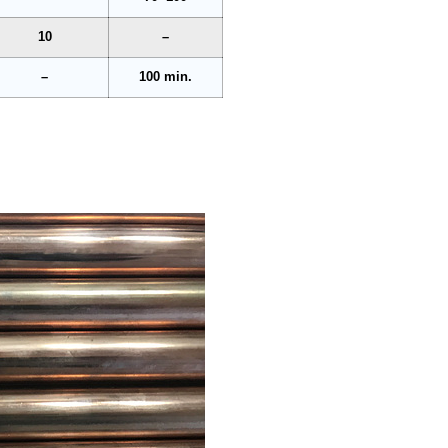
10
–
–
100 min.