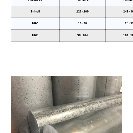
Brinell
223~269
248~3
HRC
19~28
24~3
HRB
98~104
101~1