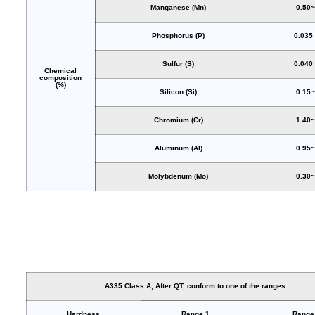
Manganese (Mn)
0.50~
Phosphorus (P)
0.035
Sulfur (S)
0.040
Chemical
composition
(%)
Silicon (Si)
0.15~
Chromium (Cr)
1.40~
Aluminum (Al)
0.95~
Molybdenum (Mo)
0.30~
A335 Class A, After QT, conform to one of the ranges
Hardness
Range 1
Range