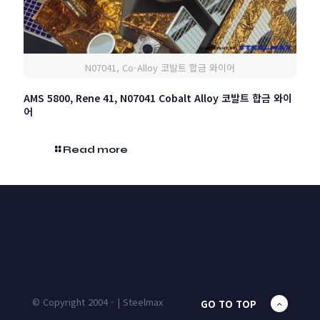
N07041, Co-Alloy 코발트 합금 와이어
AMS 5800, Rene 41, N07041 Cobalt Alloy 코발트 합금 와이
어
Read more
HOME
PRODUCTS
UNIT MASS
CALCULATOR
CONTACT
BLOG
© Copyright 2004 - | Steelmax
GO TO TOP