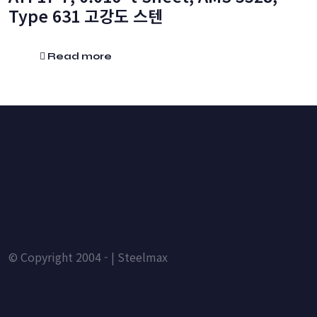
Type 631 고강도 스텐
Read more
HOME
© Copyright 2004 - | Steelmax