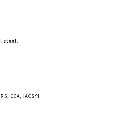
l steel,
, RS, CCA, IACS의