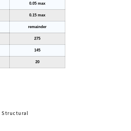
0.05 max
0.15 max
remainder
275
145
20
 Structural