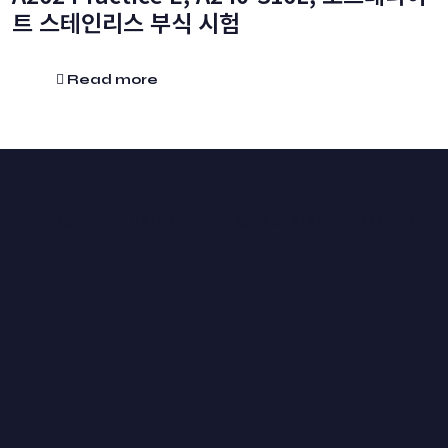
트 스테인리스 부식 시험
Read more
PRODUCTS
UNIT MASS
CALCULATOR
CONTACT