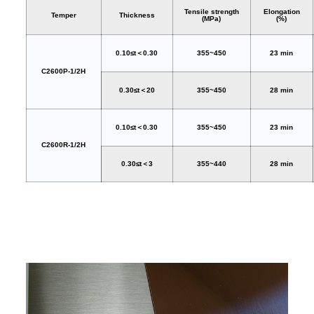
Tensile strength
Elongation
Temper
Thickness
(MPa)
(%)
0.10≤t＜0.30
355~450
23 min
C2600P-1/2H
0.30≤t＜20
355~450
28 min
0.10≤t＜0.30
355~450
23 min
C2600R-1/2H
0.30≤t＜3
355~440
28 min