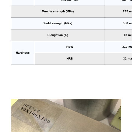
Tensile strength (MPa)
795 m
Yield strength (MPa)
550 m
Elongation (%)
15 mi
HBW
310 m
Hardness
HRB
32 m