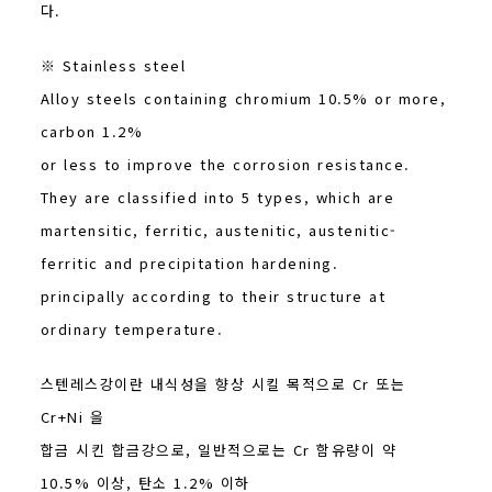
다.
※ Stainless steel
Alloy steels containing chromium 10.5% or more,
carbon 1.2%
or less to improve the corrosion resistance.
They are classified into 5 types, which are
martensitic, ferritic, austenitic, austenitic-
ferritic and precipitation hardening.
principally according to their structure at
ordinary temperature.
스텐레스강이란 내식성을 향상 시킬 목적으로 Cr 또는
Cr+Ni 을
합금 시킨 합금강으로, 일반적으로는 Cr 함유량이 약
10.5% 이상, 탄소 1.2% 이하