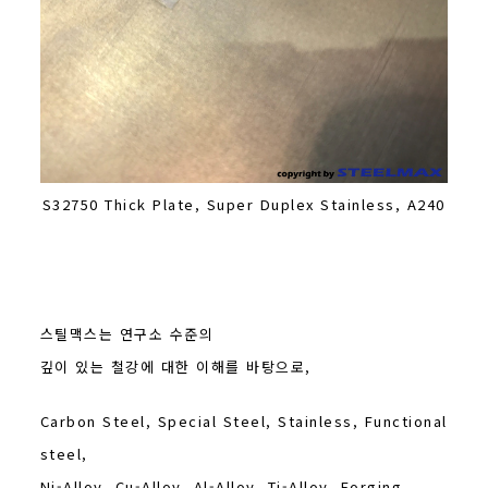
S32750 Thick Plate, Super Duplex Stainless, A240
스틸맥스는 연구소 수준의
깊이 있는 철강에 대한 이해를 바탕으로,
Carbon Steel, Special Steel, Stainless, Functional
steel,
Ni-Alloy, Cu-Alloy, Al-Alloy, Ti-Alloy, Forging.