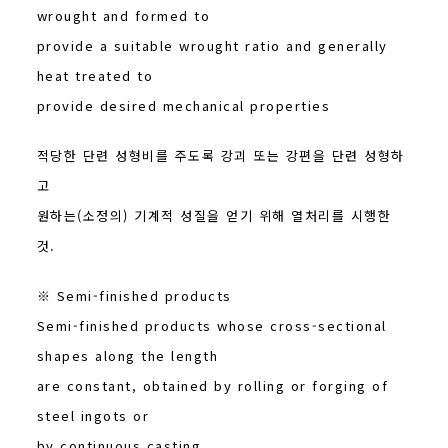
wrought and formed to
provide a suitable wrought ratio and generally
heat treated to
provide desired mechanical properties
적당한 단련 성형비를 주도록 강괴 또는 강편을 단련 성형하
고
원하는(소정의) 기계적 성질을 얻기 위해 열처리를 시행한
것.
※ Semi-finished products
Semi-finished products whose cross-sectional
shapes along the length
are constant, obtained by rolling or forging of
steel ingots or
by continuous casting.