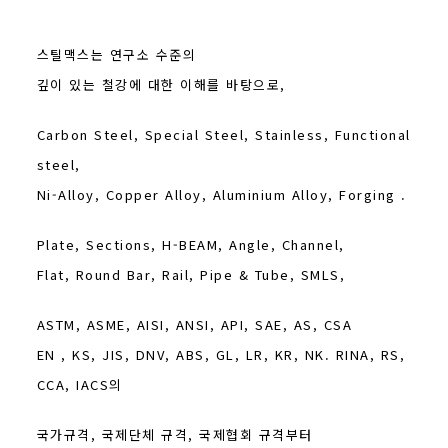
스틸맥스는 연구소 수준의
깊이 있는 철강에 대한 이해를 바탕으로,
Carbon Steel, Special Steel, Stainless, Functional
steel,
Ni-Alloy, Copper Alloy, Aluminium Alloy, Forging .
Plate, Sections, H-BEAM, Angle, Channel,
Flat, Round Bar, Rail, Pipe & Tube, SMLS,
ASTM, ASME, AISI, ANSI, API, SAE, AS, CSA
EN , KS, JIS, DNV, ABS, GL, LR, KR, NK. RINA, RS,
CCA, IACS의
국가규격, 국제단체 규격,
국제협회
규격부터